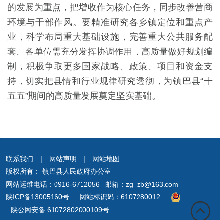
的发展为重点，把增收作为核心任务，同步改善营商
环境与干部作风。要精准研究各乡镇定位和重点产
业，科学布局重大基础设施，完善重大公共服务配
套。各单位需充分发挥协调作用，高质量做好规划编
制，积极争取更多国家战略、政策、项目和资金支
持，切实把县情和行业规律研究透彻，为镇巴县“十
五五”期间的高质量发展奠定坚实基础。
联系我们
|
网站声明
|
网站地图
版权所有： 镇巴县人民政府办公室
网站运维电话：0916-6712056 邮箱：zg_zb@163.com
陕ICP备13005160号
网站标识码：6107280012
陕公网安备 61072802000109号