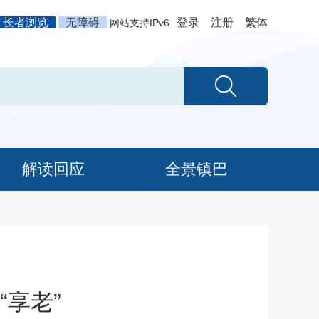
长者浏览
无障碍
登录
注册
繁体
网站支持IPv6
解读回应
全景镇巴
“享老”