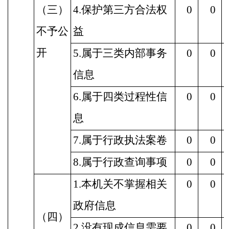
（三）
4.保护第三方合法权
0
0
不予公
益
开
5.属于三类内部事务
0
0
信息
6.属于四类过程性信
0
0
息
7.属于行政执法案卷
0
0
8.属于行政查询事项
0
0
1.本机关不掌握相关
0
0
政府信息
（四）
2.没有现成信息需要
0
0