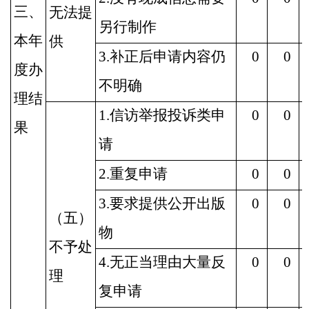
三、
无法提
另行制作
本年
供
3.补正后申请内容仍
0
0
度办
不明确
理结
1.信访举报投诉类申
0
0
果
请
2.重复申请
0
0
3.要求提供公开出版
0
0
（五）
物
不予处
4.无正当理由大量反
0
0
理
复申请