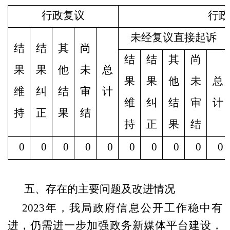
行政复议
行政
未经复议直接起诉
结
结
其
尚
结
结
其
尚
果
果
他
未
总
果
果
他
未
总
维
纠
结
审
计
维
纠
结
审
计
持
正
果
结
持
正
果
结
0
0
0
0
0
0
0
0
0
0
五、存在的主要问题及改进情况
2023年，我局政府信息公开工作稳中有
进，仍需进一步加强政务新媒体平台建设，