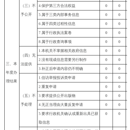
（三）不
4.保护第三方合法权益
0
0
予公开
5.属于三类内部事务信息
0
0
6.属于四类过程性信息
0
0
7.属于行政执法案卷
0
0
8.属于行政查询事项
0
0
1.本机关不掌握相关政府信息
0
0
（四）无
2.没有现成信息需要另行制作
0
0
三、本
法提供
3.补正后申请内容仍不明确
0
0
年度办
1.信访举报投诉类申请
0
0
理结果
2.重复申请
0
0
（五）不
3.要求提供公开出版物
0
0
予处理
4.无正当理由大量反复申请
0
0
5.要求行政机关确认或重新出具已获
0
0
取信息