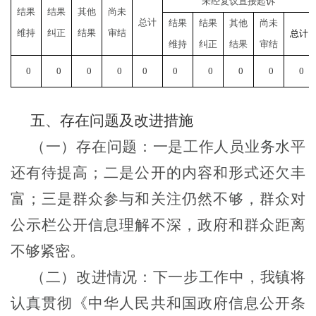
未经复议直接起诉
结果
结果
其他
尚未
总计
结果
结果
其他
尚未
维持
纠正
结果
审结
总计
维持
纠正
结果
审结
0
0
0
0
0
0
0
0
0
0
五、存在问题及改进
措施
（一）存在问题：
一是
工作人员业务水平
还有待提高
；
二是
公开的内容和形式还欠丰
富；
三是
群众参与和关注仍然不够，群众对
公示栏公开信息理解不深，政府和群众距离
不够紧密。
（二）改进情况：
下一步工作中，我镇将
认真贯彻《中华人民共和国政府信息公开条